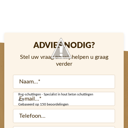
ADVIES NODIG?
Stel uw vraag en wij helpen u graag
verder
Naam
(Vereist)
Rvg-schuttingen - Specialist in hout beton schuttingen
E-
4.5
mail
Gebaseerd op 150 beoordelingen
Telefoon…
(Vereist)
(Vereist)