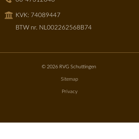
KVK: 74089447
BTW nr. NL002262568B74
© 2026
RVG Schuttingen
Sitemap
Privacy