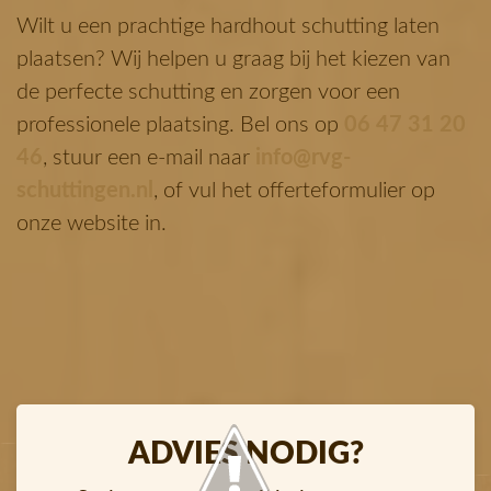
Wilt u een prachtige hardhout schutting laten
plaatsen? Wij helpen u graag bij het kiezen van
de perfecte schutting en zorgen voor een
professionele plaatsing. Bel ons op
06 47 31 20
46
, stuur een e-mail naar
info@rvg-
schuttingen.nl
, of vul het offerteformulier op
onze website in.
ADVIES NODIG?