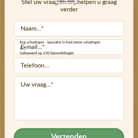
Stel uw vraag en wij helpen u graag
verder
Naam
(Vereist)
Rvg-schuttingen - Specialist in hout beton schuttingen
E-
4.5
mail
Gebaseerd op 150 beoordelingen
Telefoon…
(Vereist)
(Vereist)
vraag