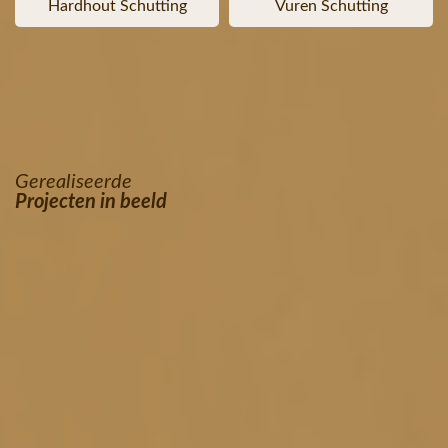
Hardhout Schutting
Vuren Schutting
Gerealiseerde
Projecten in beeld