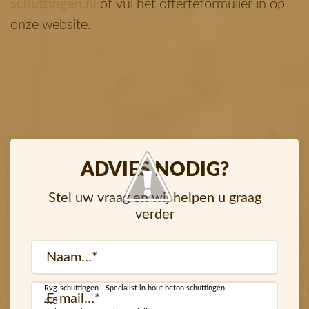
schuttingen.nl
of vul het offerteformulier in op
onze website.
ADVIES NODIG?
Stel uw vraag en wij helpen u graag
verder
Naam
(Vereist)
Rvg-schuttingen - Specialist in hout beton schuttingen
E-
4.5