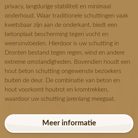
privacy, langdurige stabiliteit en minimaal
onderhoud. Waar traditionele schuttingen vaak
kwetsbaar zijn aan de onderkant, biedt een
betonplaat bescherming tegen vocht en
weersinvloeden. Hierdoor is uw schutting in
Dronten bestand tegen regen, wind en andere
extreme omstandigheden. Bovendien houdt een
hout beton schutting ongewenste bezoekers
buiten de deur. De combinatie van beton en
hout voorkomt houtrot en kromtrekken,
waardoor uw schutting jarenlang meegaat.
Meer informatie