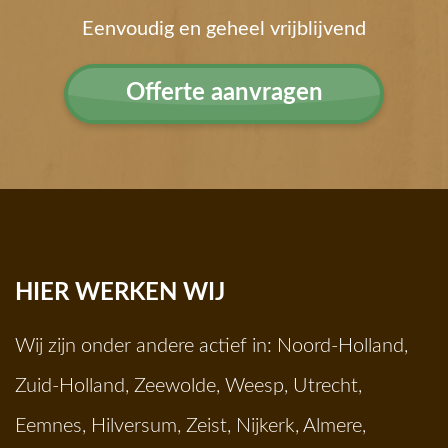
Eenvoudig en geheel vrijblijvend
Offerte aanvragen
HIER WERKEN WIJ
Wij zijn onder andere actief in:
Noord-Holland
,
Zuid-Holland
,
Zeewolde
,
Weesp
,
Utrecht
,
Eemnes
,
Hilversum
,
Zeist
,
Nijkerk
,
Almere
,