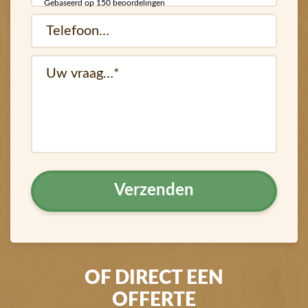
mail
Gebaseerd op 150 beoordelingen
Telefoon…
(Vereist)
(Vereist)
vraag
OF DIRECT EEN
OFFERTE