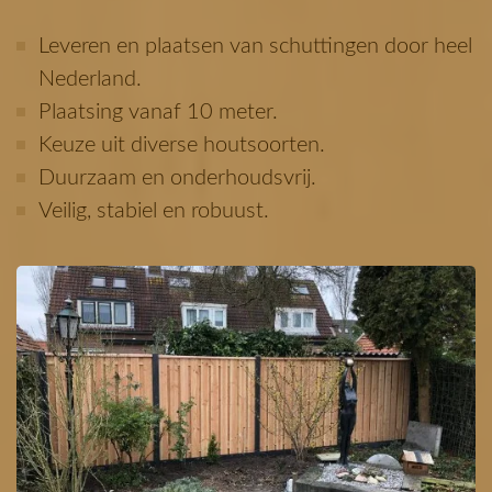
Leveren en plaatsen van schuttingen door heel
Nederland.
Plaatsing vanaf 10 meter.
Keuze uit diverse houtsoorten.
Duurzaam en onderhoudsvrij.
Veilig, stabiel en robuust.