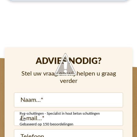
ADVIES NODIG?
Stel uw vraag en wij helpen u graag
verder
Naam
(Vereist)
Rvg-schuttingen - Specialist in hout beton schuttingen
E-
4.5
mail
Gebaseerd op 150 beoordelingen
Telefoon…
(Vereist)