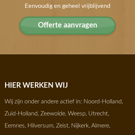
Eenvoudig en geheel vrijblijvend
Offerte aanvragen
HIER WERKEN WIJ
Wij zijn onder andere actief in:
Noord-Holland
,
Zuid-Holland
,
Zeewolde
,
Weesp
,
Utrecht
,
Eemnes
,
Hilversum
,
Zeist
,
Nijkerk
,
Almere
,