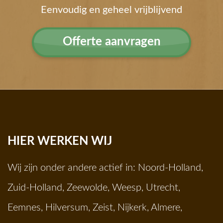
Eenvoudig en geheel vrijblijvend
Offerte aanvragen
HIER WERKEN WIJ
Wij zijn onder andere actief in:
Noord-Holland
,
Zuid-Holland
,
Zeewolde
,
Weesp
,
Utrecht
,
Eemnes
,
Hilversum
,
Zeist
,
Nijkerk
,
Almere
,