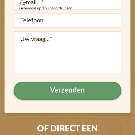
4.5
mail
Gebaseerd op 150 beoordelingen
Telefoon…
(Vereist)
(Vereist)
vraag
OF DIRECT EEN