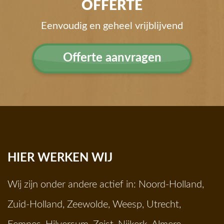
OFFERTE
Eenvoudig en geheel vrijblijvend
Offerte aanvragen
HIER WERKEN WIJ
Wij zijn onder andere actief in:
Noord-Holland
,
Zuid-Holland
,
Zeewolde
,
Weesp
,
Utrecht
,