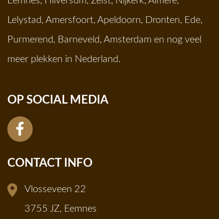
Eemnes
,
Hilversum
,
Zeist
,
Nijkerk
,
Almere
,
Lelystad
,
Amersfoort
,
Apeldoorn
,
Dronten
,
Ede
,
Purmerend
,
Barneveld
,
Amsterdam
en nog veel
meer plekken in Nederland.
OP SOCIAL MEDIA
CONTACT INFO
Vlosseveen 22
3755 JZ, Eemnes