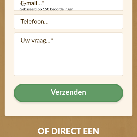
E-
4.5
mail
Gebaseerd op 150 beoordelingen
Telefoon…
(Vereist)
(Vereist)
vraag
OF DIRECT EEN