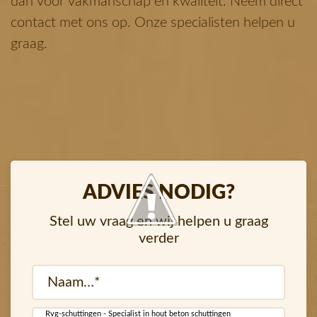
dan voor vakmanschap en kwaliteit. Neem direct
contact met ons op. Onze specialisten helpen u
graag.
ADVIES NODIG?
Stel uw vraag en wij helpen u graag
verder
Naam
(Vereist)
Rvg-schuttingen - Specialist in hout beton schuttingen