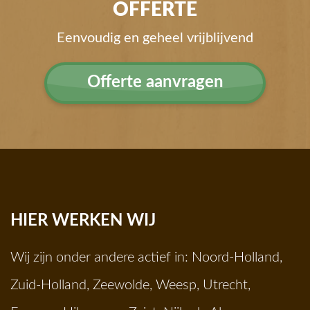
OFFERTE
Eenvoudig en geheel vrijblijvend
Offerte aanvragen
HIER WERKEN WIJ
Wij zijn onder andere actief in:
Noord-Holland
,
Zuid-Holland
,
Zeewolde
,
Weesp
,
Utrecht
,