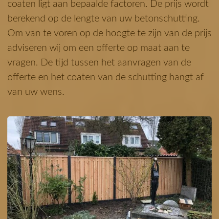
coaten ligt aan bepaalde factoren. De prijs wordt
berekend op de lengte van uw betonschutting.
Om van te voren op de hoogte te zijn van de prijs
adviseren wij om een offerte op maat aan te
vragen. De tijd tussen het aanvragen van de
offerte en het coaten van de schutting hangt af
van uw wens.​