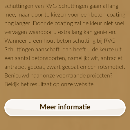
schuttingen van RVG Schuttingen gaan al lang
mee, maar door te kiezen voor een beton coating
nog langer. Door de coating zal de kleur niet snel
vervagen waardoor u extra lang kan genieten.
Wanneer u een hout beton schutting bij RVG
Schuttingen aanschaft. dan heeft u de keuze uit
een aantal betonsoorten, namelijk: wit, antraciet,
antraciet gecoat, zwart gecoat en een rotsmotief.
Benieuwd naar onze voorgaande projecten?
Bekijk het resultaat op onze website.
Meer informatie