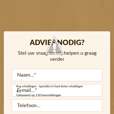
ADVIES NODIG?
Stel uw vraag en wij helpen u graag
verder
Naam
(Vereist)
Rvg-schuttingen - Specialist in hout beton schuttingen
E-
4.5
mail
Gebaseerd op 150 beoordelingen
Telefoon…
(Vereist)
(Vereist)