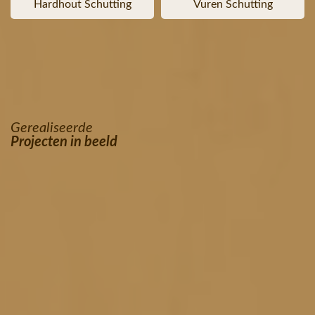
Hardhout Schutting
Vuren Schutting
Gerealiseerde
Projecten in beeld