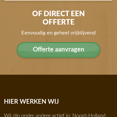
OF DIRECT EEN
OFFERTE
Eenvoudig en geheel vrijblijvend
Offerte aanvragen
HIER WERKEN WIJ
Wij zijn onder andere actief in:
Noord-Holland
,