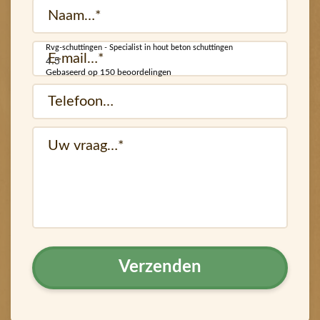
Naam
(Vereist)
Rvg-schuttingen - Specialist in hout beton schuttingen
E-
4.5
mail
Gebaseerd op 150 beoordelingen
Telefoon…
(Vereist)
(Vereist)
vraag