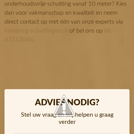
onderhoudsvrije schutting vanaf 10 meter? Kies
dan voor vakmanschap en kwaliteit en neem
direct contact op met één van onze experts via
info@rvg-schuttingen.nl
of bel ons op
06-
47312046
.
ADVIES NODIG?
Stel uw vraag en wij helpen u graag
verder