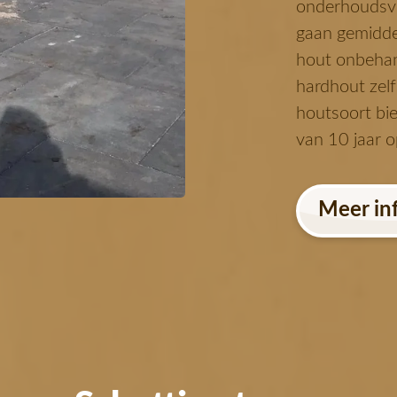
onderhoudsvr
gaan gemidde
hout onbehan
hardhout zelf
houtsoort bie
van 10 jaar o
Meer in