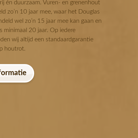
ij én duurzaam. Vuren- en grenenhout
ld zo’n 10 jaar mee, waar het Douglas
deld wel zo’n 15 jaar mee kan gaan en
s minimaal 20 jaar. Op iedere
den wij altijd een standaardgarantie
p houtrot.
formatie