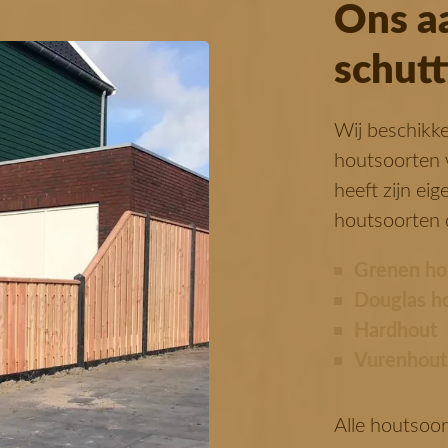
Ons a
schut
Wij beschikk
houtsoorten w
heeft zijn ei
houtsoorten d
Grenen ho
Douglas h
Hardhout
Vurenhout
Alle houtsoor