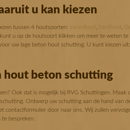
aruit u kan kiezen
 kiezen tussen 4 houtsoorten:
vurenhout
,
hardhout
,
Do
n kunt u op de houtsoort klikken om meer te weten t
voor uw lage beton hout schutting. U kunt kiezen uit:
hout beton schutting
en? Ook dat is mogelijk bij RVG Schuttingen. Maak 
schutting. Ontwerp uw schutting aan de hand van d
t contactformulier door naar ons. Wij zullen vervolg
 te bespreken.