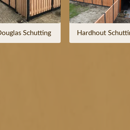
ouglas Schutting
Hardhout Schutti