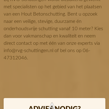
met specialisten op het gebied van het plaatsen
van een Hout Betonschutting. Bent u opzoek
naar een veilige, stevige, duurzame én
onderhoudsvrije schutting vanaf 10 meter? Kies
dan voor vakmanschap en kwaliteit en neem
direct contact op met één van onze experts via
info@rvg-schuttingen.nl of bel ons op 06-
47312046.