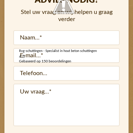
ADVIES NODIG?
Stel uw vraag en wij helpen u graag
verder
Naam
(Vereist)
Rvg-schuttingen - Specialist in hout beton schuttingen
E-
4.5
mail
Gebaseerd op 150 beoordelingen
Telefoon…
(Vereist)
(Vereist)
vraag