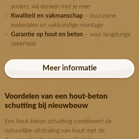
anders, wij denken met je mee
Kwaliteit en vakmanschap
– duurzame
materialen en vakkundige montage
Garantie op hout en beton
– voor langdurige
zekerheid
Meer informatie
Voordelen van een hout-beton
schutting bij nieuwbouw
Een hout-beton schutting combineert de
natuurlijke uitstraling van hout met de