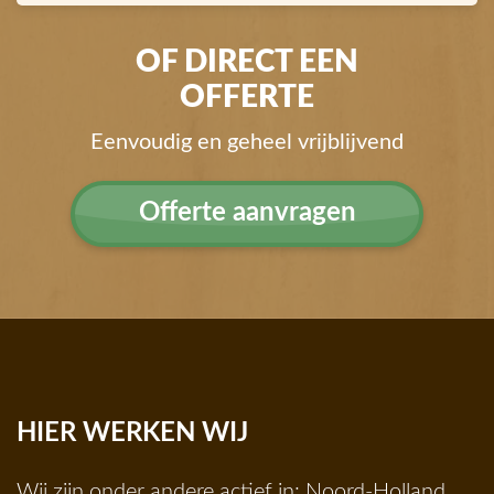
OF DIRECT EEN
OFFERTE
Eenvoudig en geheel vrijblijvend
Offerte aanvragen
HIER WERKEN WIJ
Wij zijn onder andere actief in:
Noord-Holland
,