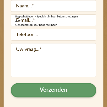
Naam
(Vereist)
Rvg-schuttingen - Specialist in hout beton schuttingen
E-
4.5
mail
Gebaseerd op 150 beoordelingen
Telefoon…
(Vereist)
(Vereist)
vraag