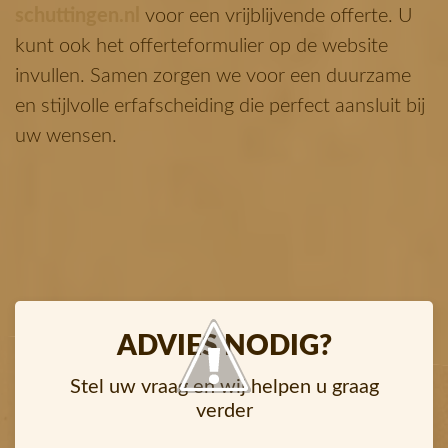
schuttingen.nl
voor een vrijblijvende offerte. U
kunt ook het offerteformulier op de website
invullen.
Samen zorgen we voor een duurzame
en stijlvolle erfafscheiding die perfect aansluit bij
uw wensen.
ADVIES NODIG?
Stel uw vraag en wij helpen u graag
verder